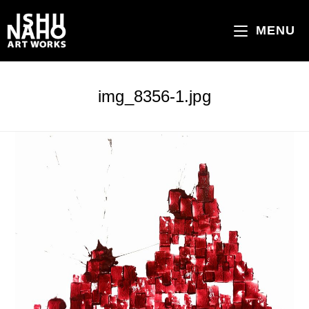
コ
ン
MENU
テ
ン
ツ
img_8356-1.jpg
へ
ス
キ
ッ
プ