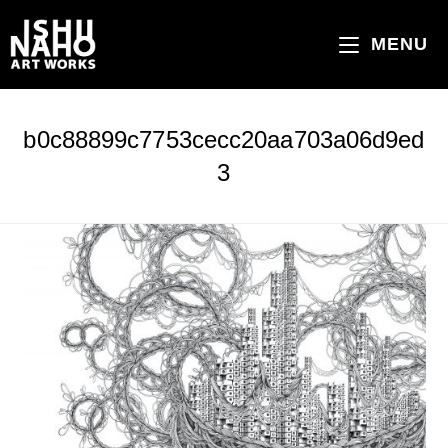
コ
ン
MENU
テ
ン
ツ
b0c88899c7753cecc20aa703a06d9ed
へ
3
ス
キ
ッ
プ