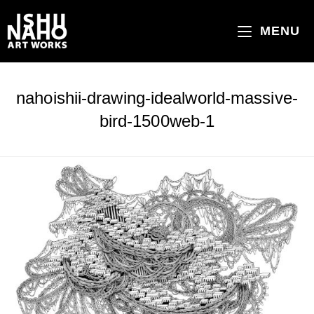
コ
ン
MENU
テ
ン
ツ
nahoishii-drawing-idealworld-massive-
へ
bird-1500web-1
ス
キ
ッ
プ