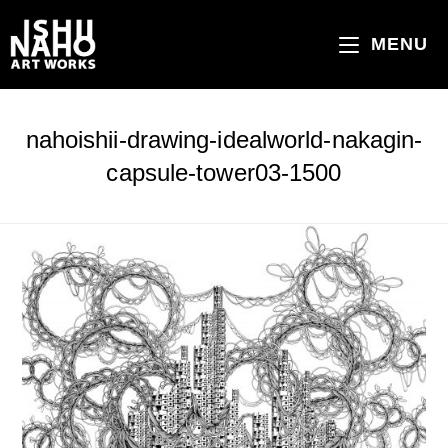
コ
ン
MENU
テ
ン
ツ
nahoishii-drawing-idealworld-nakagin-
へ
capsule-tower03-1500
ス
キ
ッ
プ