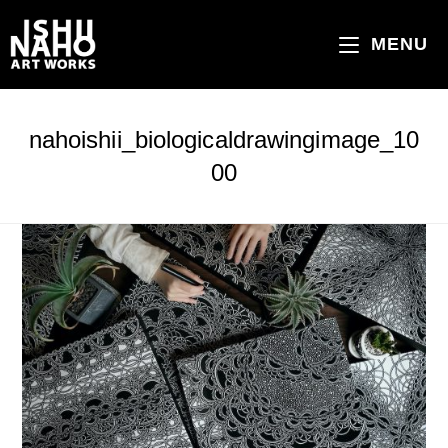
コ
ン
MENU
テ
ン
ツ
nahoishii_biologicaldrawingimage_10
へ
00
ス
キ
ッ
プ