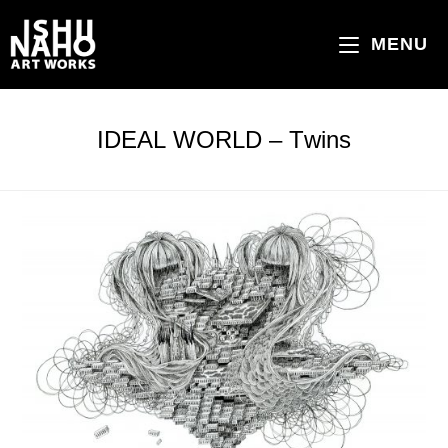
コ
ン
MENU
テ
ン
ツ
IDEAL WORLD – Twins
へ
ス
キ
ッ
プ