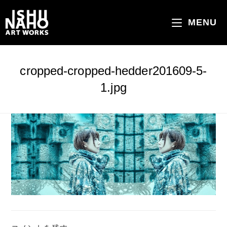
コ
ン
MENU
テ
ン
ツ
cropped-cropped-hedder201609-5-
へ
1.jpg
ス
キ
ッ
プ