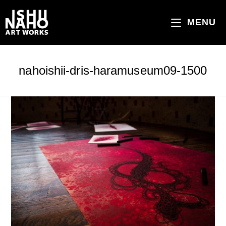
コ
ン
MENU
テ
ン
ツ
nahoishii-dris-haramuseum09-1500
へ
ス
キ
ッ
プ