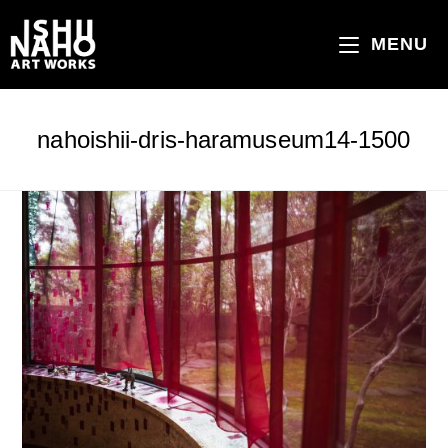
コ
ン
MENU
テ
ン
ツ
nahoishii-dris-haramuseum14-1500
へ
ス
キ
ッ
プ